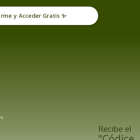
arme y Acceder Gratis ✨
s.
Recibe el
"Códice