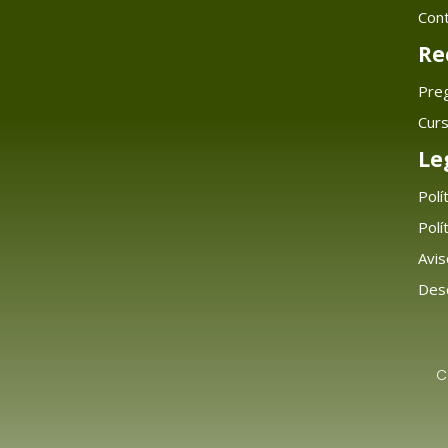
Con
Re
Pre
Cur
Le
Polí
Polí
Avis
Desc
C