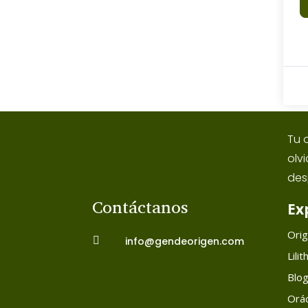
Tu 
olv
des
Contáctanos
Ex
Ori

info@gendeorigen.com
Lilit
Blo
Orác