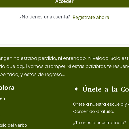
Acceder
¿No tienes una cuenta?
Regístrate ahora
origen no estaba perdido, ni enterrado, ni velado. Solo 
ido que aquí vamos a romper. Si estas palabras te resuen
pertado, y estás de regreso...
plora
✦ Únete a la C
gen
Únete a nuestra escuela y
h
Contenido Gratuito.
g
¿Te unes a nuestro linaje?
ulo del Verbo