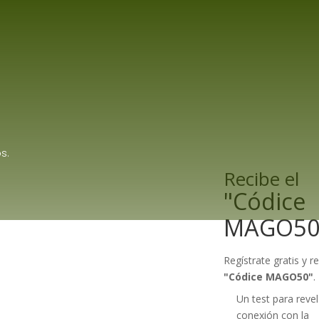
s.
Recibe el
"Códice
MAGO50
Regístrate gratis y re
"Códice MAGO50"
.
Un test para revel
conexión con la