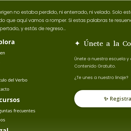
origen no estaba perdido, ni enterrado, ni velado. Solo 
ido que aquí vamos a romper. Si estas palabras te resuen
pertado, y estás de regreso...
plora
✦ Únete a la C
gen
Únete a nuestra escuela y
h
Contenido Gratuito.
g
¿Te unes a nuestro linaje?
ulo del Verbo
tacto
✨ Registr
cursos
guntas frecuentes
sos
gal