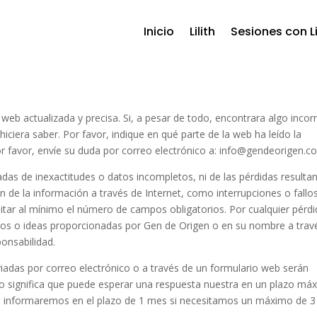
Inicio
Lilith
Sesiones con Li
b actualizada y precisa. Si, a pesar de todo, encontrara algo incor
iciera saber. Por favor, indique en qué parte de la web ha leído la
r favor, envíe su duda por correo electrónico a:
info@
gendeorigen.c
das de inexactitudes o datos incompletos, ni de las pérdidas resulta
 de la información a través de Internet, como interrupciones o fallos
mitar al mínimo el número de campos obligatorios. Por cualquier pérd
jos o ideas proporcionadas por Gen de Origen o en su nombre a trav
onsabilidad.
iadas por correo electrónico o a través de un formulario web serán
to significa que puede esperar una respuesta nuestra en un plazo má
 le informaremos en el plazo de 1 mes si necesitamos un máximo de 3