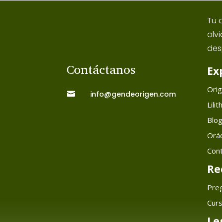
Tu 
olv
des
Contáctanos
Ex
Ori
info@gendeorigen.com

Lilit
Blo
Orác
Con
Re
Pre
Cur
Le