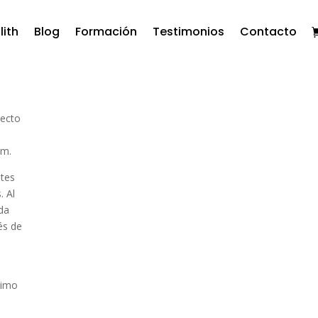
lith
Blog
Formación
Testimonios
Contacto
recto
om
.
ntes
. Al
ida
és de
ximo