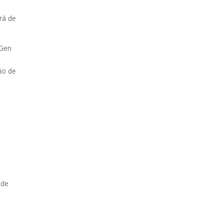
rá de
 Gen
rio de
 de