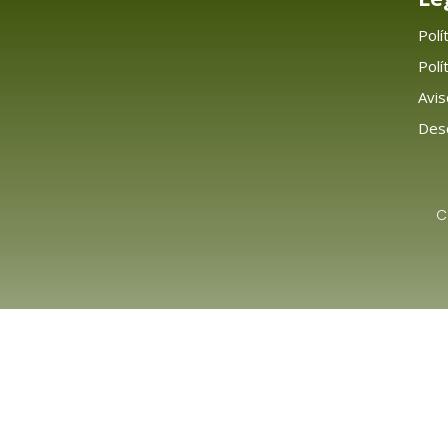
Polí
Polí
Avis
Desc
C