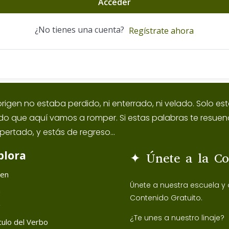
Acceder
¿No tienes una cuenta?
Regístrate ahora
origen no estaba perdido, ni enterrado, ni velado. Solo 
ido que aquí vamos a romper. Si estas palabras te resuen
pertado, y estás de regreso...
plora
✦ Únete a la C
gen
Únete a nuestra escuela y
h
Contenido Gratuito.
g
¿Te unes a nuestro linaje?
ulo del Verbo