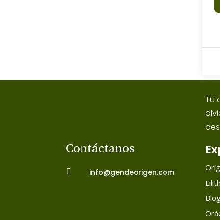
Tu 
olv
des
Contáctanos
Ex
Ori

info@gendeorigen.com
Lilit
Blo
Orác