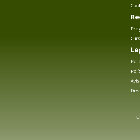
Con
Re
Pre
Cur
Le
Polí
Polí
Avis
Desc
C