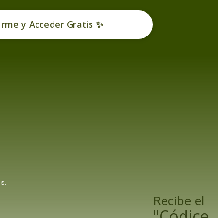
arme y Acceder Gratis ✨
s.
Recibe el
"Códice