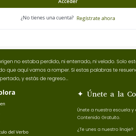
Acceder
¿No tienes una cuenta?
Regístrate ahora
origen no estaba perdido, ni enterrado, ni velado. Solo 
ido que aquí vamos a romper. Si estas palabras te resuen
pertado, y estás de regreso...
plora
✦ Únete a la C
gen
Únete a nuestra escuela y
h
Contenido Gratuito.
g
¿Te unes a nuestro linaje?
ulo del Verbo