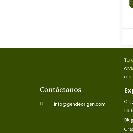
Tu 
olv
des
Contáctanos
Ex
Ori

info@gendeorigen.com
Lilit
Blo
Orác