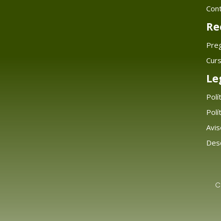
Con
Re
Pre
Cur
Le
Polí
Polí
Avis
Desc
C