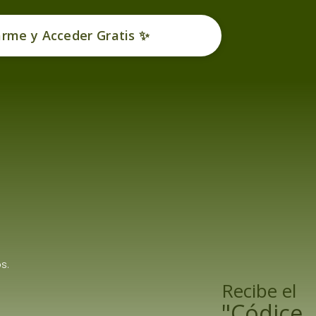
arme y Acceder Gratis ✨
s.
Recibe el
"Códice