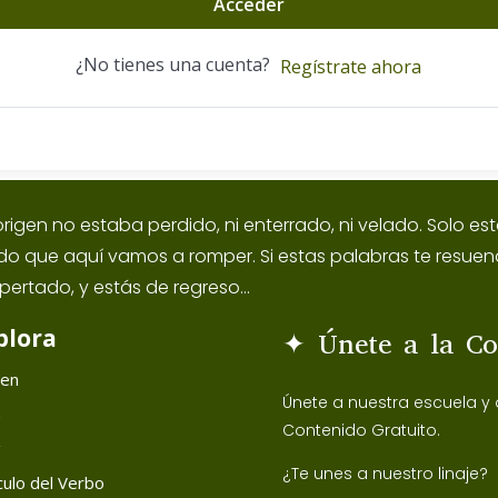
Acceder
¿No tienes una cuenta?
Regístrate ahora
origen no estaba perdido, ni enterrado, ni velado. Solo 
ido que aquí vamos a romper. Si estas palabras te resuen
pertado, y estás de regreso...
plora
✦ Únete a la C
gen
Únete a nuestra escuela y
h
Contenido Gratuito.
g
¿Te unes a nuestro linaje?
ulo del Verbo