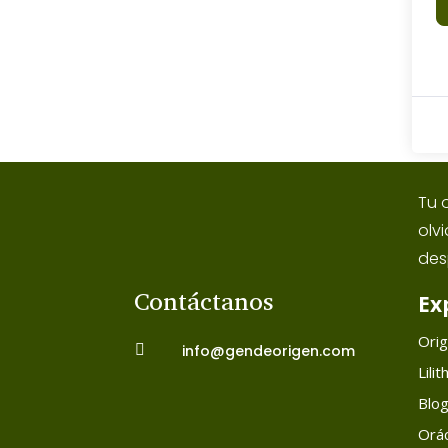
Tu 
olv
des
Contáctanos
Ex
Ori

info@gendeorigen.com
Lilit
Blo
Orác