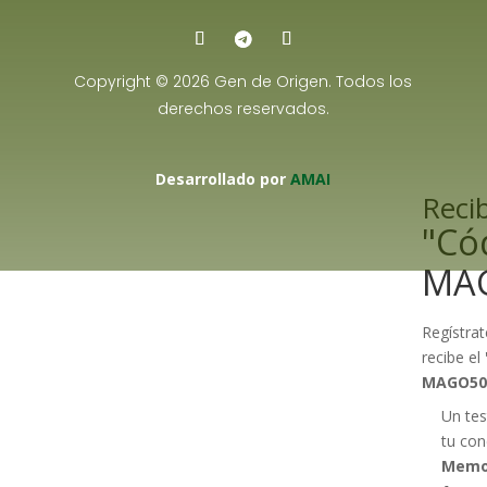
Copyright © 2026 Gen de Origen. Todos los
derechos reservados.
Desarrollado por
AMAI
Recib
"Có
MA
Regístrat
recibe el
MAGO50
Un tes
tu con
Memo