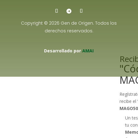
Copyright © 2026 Gen de Origen. Todos los
derechos reservados.
Desarrollado por
AMAI
Recib
"Có
MA
Regístrat
recibe el
MAGO50
Un tes
tu con
Memo