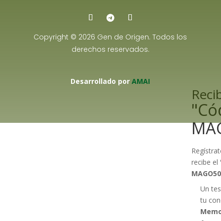
Copyright © 2026 Gen de Origen. Todos los
derechos reservados.
Desarrollado por
AMAI
Recib
"Có
MA
Regístrat
recibe el
MAGO50
Un tes
tu con
Memo