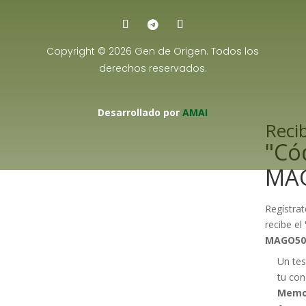
Copyright © 2026 Gen de Origen. Todos los
derechos reservados.
Desarrollado por
AMAI
Recib
"Có
MA
Regístrat
recibe el
MAGO50
Un tes
tu con
Memo