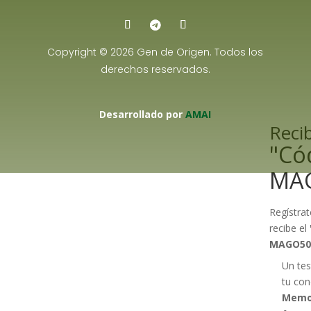
Copyright © 2026 Gen de Origen. Todos los
derechos reservados.
Desarrollado por
AMAI
Recib
"Có
MA
Regístrat
recibe el
MAGO50
Un tes
tu con
Memo