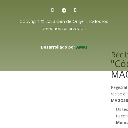
Copyright © 2026 Gen de Origen. Todos los
derechos reservados.
Desarrollado por
AMAI
Recib
"Có
MA
Regístrat
recibe el
MAGO50
Un tes
tu con
Memo