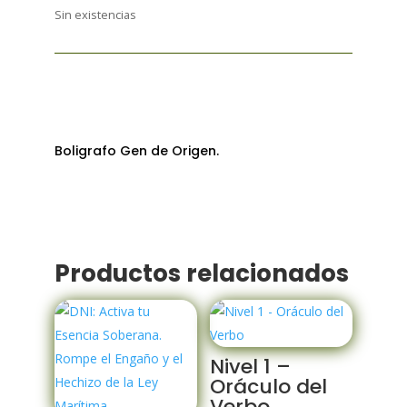
original
actual
Sin existencias
era:
es:
4,00€.
2,00€.
Boligrafo Gen de Origen.
Productos relacionados
Nivel 1 –
Oráculo del
Verbo