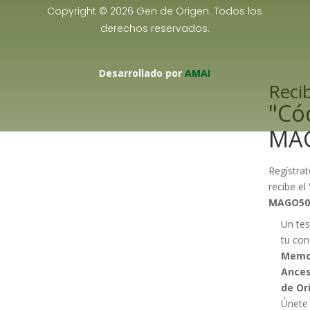
Copyright © 2026 Gen de Origen. Todos los
derechos reservados.
Desarrollado por
AMAI
Recib
"Có
MA
Regístrat
recibe el
MAGO50
Un tes
tu con
Memo
Ances
de Or
Únete 