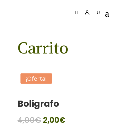
Carrito
¡Oferta!
Boligrafo
El
El
4,00
€
2,00
€
precio
precio