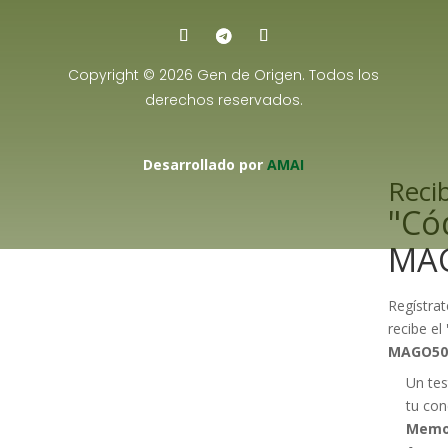
Copyright © 2026 Gen de Origen. Todos los
derechos reservados.
Desarrollado por
AMAI
Recib
"Có
MA
Regístrat
recibe el
MAGO50
Un tes
tu con
Memo