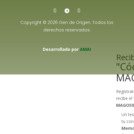
Copyright © 2026 Gen de Origen. Todos los
derechos reservados.
Desarrollado por
AMAI
Recib
"Có
MA
Regístrat
recibe el
MAGO50
Un tes
tu con
Memo