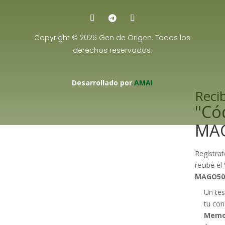
Copyright © 2026 Gen de Origen. Todos los
derechos reservados.
Desarrollado por
AMAI
Recib
"Có
MA
Regístrat
recibe el
MAGO50
Un tes
tu con
Memo