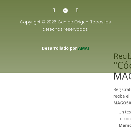
Copyright © 2026 Gen de Origen. Todos los
derechos reservados.
Desarrollado por
AMAI
Recib
"Có
MA
Regístrat
recibe el
MAGO50
Un tes
tu con
Memo