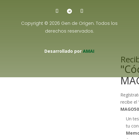
Copyright © 2026 Gen de Origen. Todos los
derechos reservados.
Desarrollado por
AMAI
Recib
"Có
MA
Regístrat
recibe el
MAGO50
Un tes
tu con
Memo