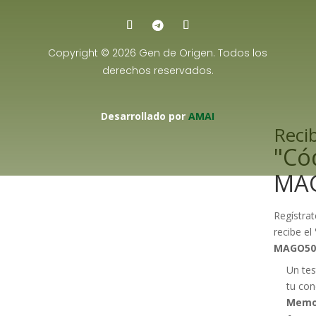
Copyright © 2026 Gen de Origen. Todos los
derechos reservados.
Desarrollado por
AMAI
Recib
"Có
MA
Regístrat
recibe el
MAGO50
Un tes
tu con
Memo