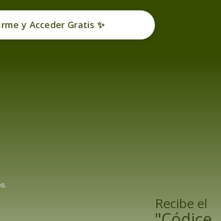
arme y Acceder Gratis ✨
s.
Recibe el
"Códice