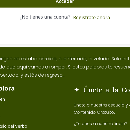
Acceder
¿No tienes una cuenta?
Regístrate ahora
origen no estaba perdido, ni enterrado, ni velado. Solo 
ido que aquí vamos a romper. Si estas palabras te resuen
pertado, y estás de regreso...
plora
✦ Únete a la C
gen
Únete a nuestra escuela y
h
Contenido Gratuito.
g
¿Te unes a nuestro linaje?
ulo del Verbo