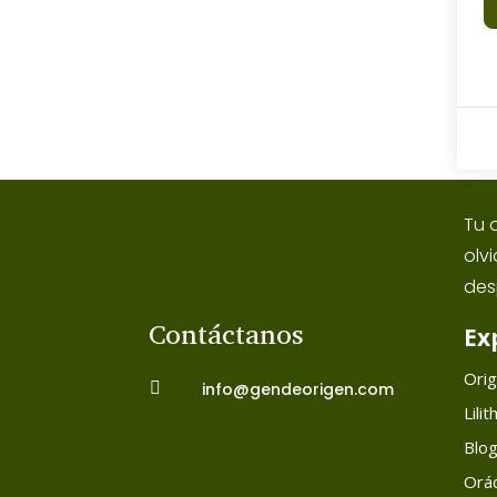
Tu 
olv
des
Contáctanos
Ex
Ori

info@gendeorigen.com
Lilit
Blo
Orác