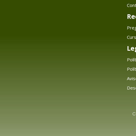
Con
Re
Pre
Cur
Le
Polí
Polí
Avis
Desc
C